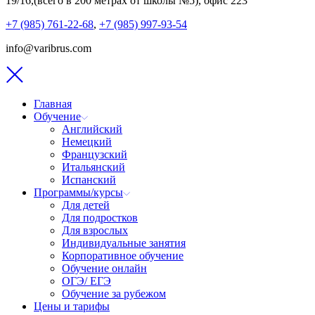
19/16,(всего в 200 метрах от школы №5), офис 223
+7 (985) 761-22-68
,
+7 (985) 997-93-54
info@varibrus.com
Главная
Обучение
Английский
Немецкий
Французский
Итальянский
Испанский
Программы/курсы
Для детей
Для подростков
Для взрослых
Индивидуальные занятия
Корпоративное обучение
Обучение онлайн
ОГЭ/ ЕГЭ
Обучение за рубежом
Цены и тарифы