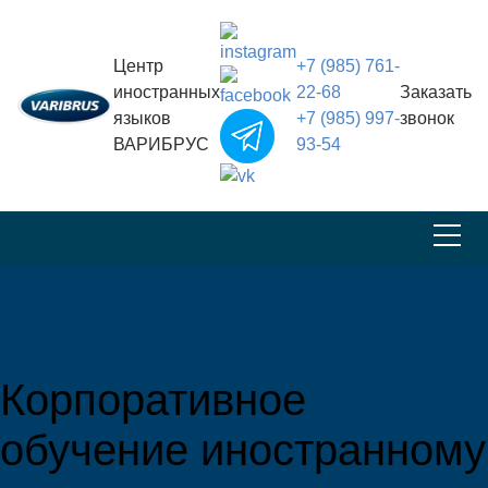
Центр
+7 (985) 761-
иностранных
22-68
Заказать
языков
+7 (985) 997-
звонок
ВАРИБРУС
93-54
Корпоративное
обучение иностранному